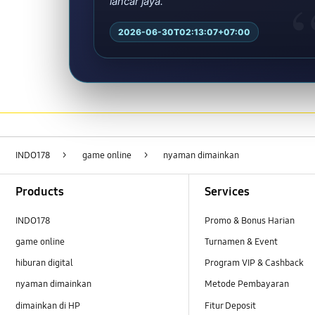
lancar jaya."
2026-06-30T02:13:07+07:00
INDO178
>
game online
>
nyaman dimainkan
Footer Navigation
Products
Services
INDO178
Promo & Bonus Harian
game online
Turnamen & Event
hiburan digital
Program VIP & Cashback
nyaman dimainkan
Metode Pembayaran
dimainkan di HP
Fitur Deposit