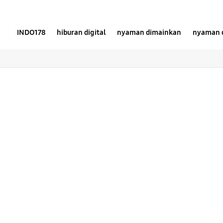
Skip
to
content
INDO178
hiburan digital
nyaman dimainkan
nyaman 
Buka Info Lebih Lanjut