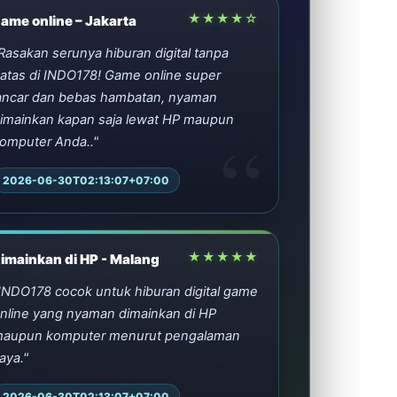
★★★★☆
ame online – Jakarta
Rasakan serunya hiburan digital tanpa
atas di INDO178! Game online super
ancar dan bebas hambatan, nyaman
imainkan kapan saja lewat HP maupun
omputer Anda.."
2026-06-30T02:13:07+07:00
★★★★★
imainkan di HP - Malang
INDO178 cocok untuk hiburan digital game
nline yang nyaman dimainkan di HP
aupun komputer menurut pengalaman
aya."
2026-06-30T02:13:07+07:00