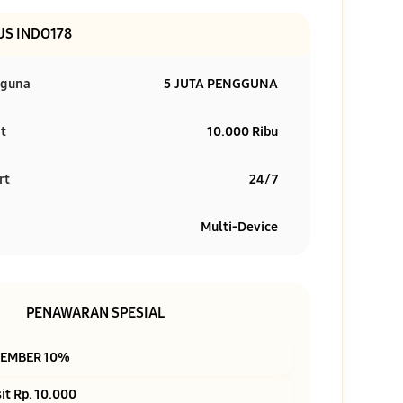
US INDO178
gguna
5 JUTA PENGGUNA
t
10.000 Ribu
rt
24/7
Multi-Device
PENAWARAN SPESIAL
EMBER 10%
it Rp. 10.000