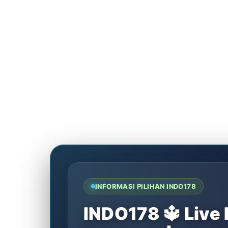
Layer Popup Close
INFORMASI PILIHAN INDO178
INDO178 🔱 Live 