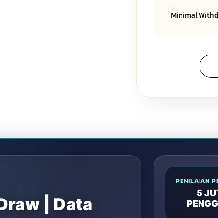
Minimal Withd
PENILAIAN 
5 JU
Draw | Data
PENG