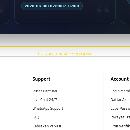
2026-06-30T02:13:07+07:00
© 2026 INDO178. All rights reserved.
Support
Account
Pusat Bantuan
Login Mem
Live Chat 24/7
Daftar Aku
WhatsApp Support
Lupa Passw
FAQ
Riwayat Tr
Kebijakan Privasi
Fitur Verifi