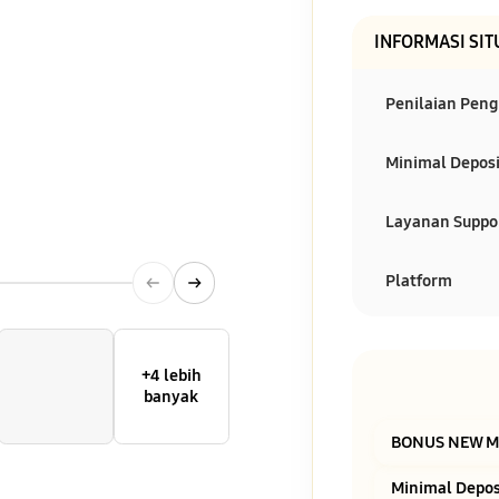
INFORMASI SIT
Penilaian Pen
Minimal Deposi
Layanan Suppo
Sebelumnya
Berikutnya
Platform
+4 lebih
banyak
BONUS NEW M
Minimal Depos