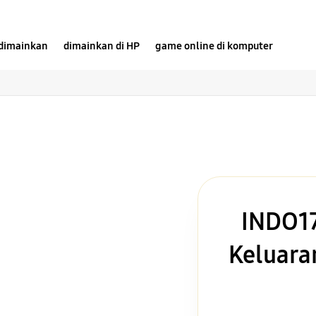
dimainkan
dimainkan di HP
game online di komputer
INDO17
Keluaran